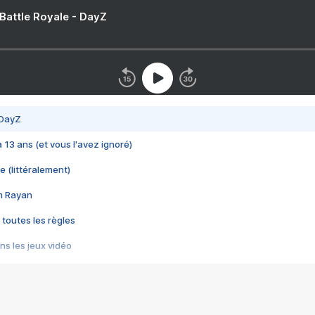
 Battle Royale - DayZ
 DayZ
 a 13 ans (et vous l'avez ignoré)
e (littéralement)
im Rayan
 toutes les règles
s les jeux vidéo
us choquant de Rockstar ? - Le scandale BULLY
e plus moche de Steam