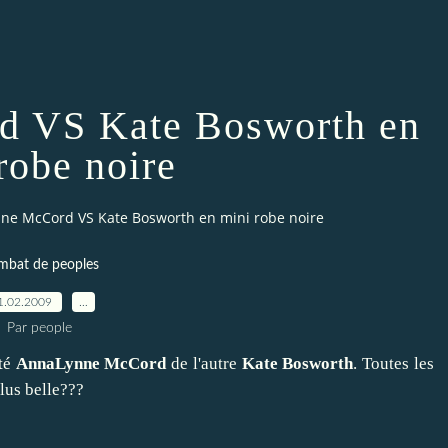
 VS Kate Bosworth en
robe noire
ne McCord VS Kate Bosworth en mini robe noire
mbat de peoples
1.02.2009
…
Par people
oté
AnnaLynne McCord
de l'autre
Kate Bosworth
. Toutes les
plus belle???