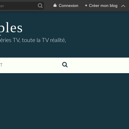
Connexion
+
Créer mon blog
ples
ries TV, toute la TV réalité,
T